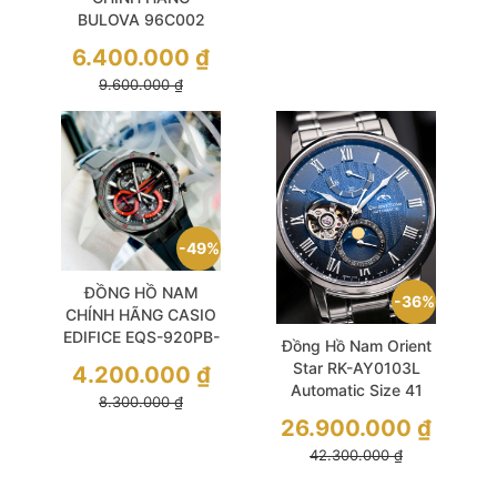
BULOVA 96C002
Leather Men
Quartz Crystal White
6.400.000
₫
Dial Mặt Vuông Silver
9.600.000
₫
Stainless Steel For
Men
49%
ĐỒNG HỒ NAM
36%
CHÍNH HÃNG CASIO
EDIFICE EQS-920PB-
Đồng Hồ Nam Orient
1A Solar Black Dial &
Star RK-AY0103L
4.200.000
₫
Silicone Strap For
Automatic Size 41
8.300.000
₫
Men
Moon Phase Blue
26.900.000
₫
42.300.000
₫