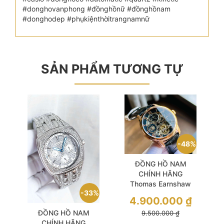
#donghovanphong #đồnghồnữ #đồnghồnam
#donghodep #phụkiệnthờitrangnamnữ
SẢN PHẨM TƯƠNG TỰ
48%
ĐỒNG HỒ NAM
CHÍNH HÃNG
Thomas Earnshaw
33%
ES-8006-07
4.900.000
₫
Automatic Longitude
ĐỒNG HỒ NAM
9.500.000
₫
Multifunction Gold
CHÍNH HÃNG
Skeleton Dial Black