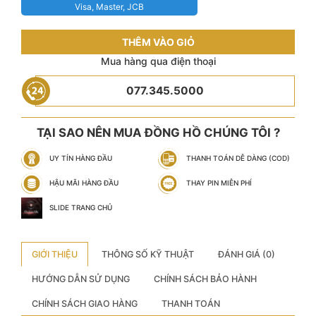
Visa, Master, JCB
THÊM VÀO GIỎ
Mua hàng qua điện thoại
077.345.5000
TẠI SAO NÊN MUA ĐỒNG HỒ CHÚNG TÔI ?
UY TÍN HÀNG ĐẦU
THANH TOÁN DỄ DÀNG (COD)
HẬU MÃI HÀNG ĐẦU
THAY PIN MIỄN PHÍ
SLIDE TRANG CHỦ
GIỚI THIỆU
THÔNG SỐ KỸ THUẬT
ĐÁNH GIÁ (0)
HƯỚNG DẪN SỬ DỤNG
CHÍNH SÁCH BẢO HÀNH
CHÍNH SÁCH GIAO HÀNG
THANH TOÁN