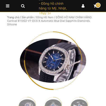
0
Trang chủ
/
Sản phẩm
/
Đồng Hồ Nam
/
ĐỒNG HỒ NAM CHÍNH HÃNG
Carnival 8113G2-VT-DCS-X Automatic Blue Dial Sapphire Diamonds
Silicone