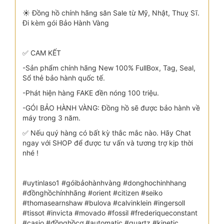
☀️ Đồng hồ chính hãng săn Sale từ Mỹ, Nhật, Thuỵ Sĩ.
Đi kèm gói Bảo Hành Vàng
✅ CAM KẾT
-Sản phẩm chính hãng New 100% FullBox, Tag, Seal,
Sổ thẻ bảo hành quốc tế.
-Phát hiện hàng FAKE đền nóng 100 triệu.
-GÓI BẢO HÀNH VÀNG: Đồng hồ sẽ được bảo hành về
máy trong 3 năm.
✅ Nếu quý hàng có bất kỳ thắc mắc nào. Hãy Chat
ngay với SHOP để được tư vấn và tương trợ kịp thời
nhé !
#uytinlaso1 #góibảohànhvàng #donghochinhhang
#đồnghồchínhhãng #orient #citizen #seiko
#thomasearnshaw #bulova #calvinklein #ingersoll
#tissot #invicta #movado #fossil #frederiqueconstant
#casio #đồnghồcơ #automatic #quartz #kinetic