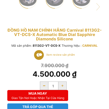
ĐỒNG HỒ NAM CHÍNH HÃNG Carnival 8113G2-
VT-DCS-X Automatic Blue Dial Sapphire
Diamonds Silicone
Mã sản phẩm:
8113G2-VT-DCS-X
Thương hiệu :
CARNIVAL
Xem review sản phẩm
7.900.000
₫
4.500.000
₫
-
+
MUA NGAY
Giao Tận Nơi Hoặc Nhận Tại Cửa Hàng
TRẢ GÓP QUA THẺ