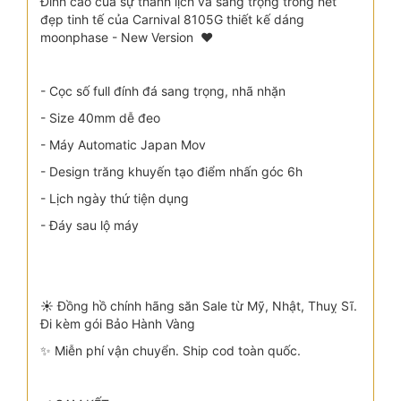
Đỉnh cao của sự thanh lịch và sang trọng trong nét
đẹp tinh tế của Carnival 8105G thiết kế dáng
moonphase - New Version ❤
- Cọc số full đính đá sang trọng, nhã nhặn
- Size 40mm dễ đeo
- Máy Automatic Japan Mov
- Design trăng khuyến tạo điểm nhấn góc 6h
- Lịch ngày thứ tiện dụng
- Đáy sau lộ máy
☀️ Đồng hồ chính hãng săn Sale từ Mỹ, Nhật, Thuỵ Sĩ.
Đi kèm gói Bảo Hành Vàng
✨ Miễn phí vận chuyển. Ship cod toàn quốc.