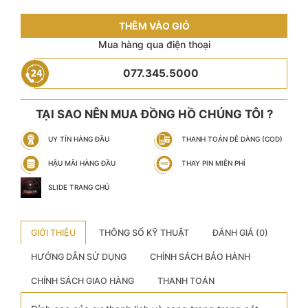
THÊM VÀO GIỎ
Mua hàng qua điện thoại
077.345.5000
TẠI SAO NÊN MUA ĐỒNG HỒ CHÚNG TÔI ?
UY TÍN HÀNG ĐẦU
THANH TOÁN DỄ DÀNG (COD)
HẬU MÃI HÀNG ĐẦU
THAY PIN MIỄN PHÍ
SLIDE TRANG CHỦ
GIỚI THIỆU
THÔNG SỐ KỸ THUẬT
ĐÁNH GIÁ (0)
HƯỚNG DẪN SỬ DỤNG
CHÍNH SÁCH BẢO HÀNH
CHÍNH SÁCH GIAO HÀNG
THANH TOÁN