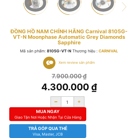
ĐỒNG HỒ NAM CHÍNH HÃNG Carnival 8105G-
VT-N Moonphase Automatic Grey Diamonds
Sapphire
Mã sản phẩm:
8105G-VT-N
Thương hiệu :
CARNIVAL
Xem review sản phẩm
7.900.000
₫
4.300.000
₫
-
+
MUA NGAY
Giao Tận Nơi Hoặc Nhận Tại Cửa Hàng
TRẢ GÓP QUA THẺ
Visa, Master, JCB