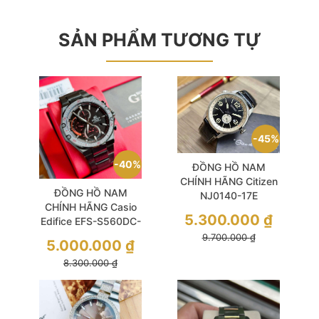
SẢN PHẨM TƯƠNG TỰ
45%
40%
ĐỒNG HỒ NAM
CHÍNH HÃNG Citizen
ĐỒNG HỒ NAM
NJ0140-17E
CHÍNH HÃNG Casio
Automatic Small
5.300.000
₫
Edifice EFS-S560DC-
Second Mechanical
1A Solar Sapphire
9.700.000
₫
Black Dial & Leather
5.000.000
₫
Black Dial & Stainless
For Mens
8.300.000
₫
Steel For Men