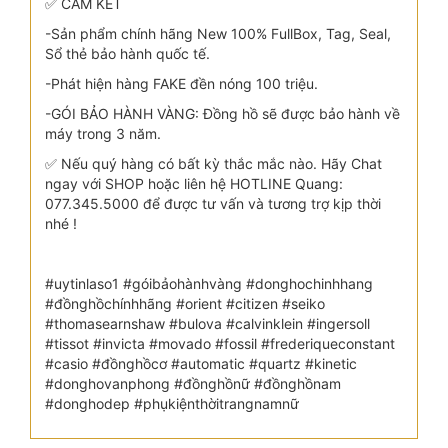
✅ CAM KẾT
-Sản phẩm chính hãng New 100% FullBox, Tag, Seal,
Sổ thẻ bảo hành quốc tế.
-Phát hiện hàng FAKE đền nóng 100 triệu.
-GÓI BẢO HÀNH VÀNG: Đồng hồ sẽ được bảo hành về
máy trong 3 năm.
✅ Nếu quý hàng có bất kỳ thắc mắc nào. Hãy Chat
ngay với SHOP hoặc liên hệ HOTLINE Quang:
077.345.5000 để được tư vấn và tương trợ kịp thời
nhé !
#uytinlaso1 #góibảohànhvàng #donghochinhhang
#đồnghồchínhhãng #orient #citizen #seiko
#thomasearnshaw #bulova #calvinklein #ingersoll
#tissot #invicta #movado #fossil #frederiqueconstant
#casio #đồnghồcơ #automatic #quartz #kinetic
#donghovanphong #đồnghồnữ #đồnghồnam
#donghodep #phụkiệnthờitrangnamnữ