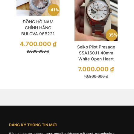
41%
ĐỒNG HỒ NAM
CHÍNH HÃNG
BULOVA 96B221
35%
Quartz Crystal Brown
4.700.000
₫
Dial Silver Stainless
Seiko Pilot Presage
8.000.000
₫
Steel For Men
SSA160J1 40mm
White Open Heart
Rose Gold Like New
7.000.000
₫
10.800.000
₫
ĐĂNG KÝ THÔNG TIN MỚI
We will never share your email address without permission.