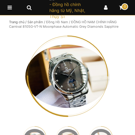
0
Trang chủ
/
Sản phẩm
/
Đồng Hồ Nam
/
ĐỒNG HỒ NAM CHÍNH HÃNG
Carnival 8105G-VT-N Moonphase Automatic Grey Diamonds Sapphire