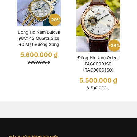
20%
Đồng Hồ Nam Bulova
98C142 Quartz Size
40 Mặt Vuông Sang
34%
Trọng Demi Gold
5.600.000
₫
Đồng Hồ Nam Orient
7.000.000
₫
FAG00001S0
(TAG00001S0)
Automatic Size 43
5.500.000
₫
Caballero Rose Gold
8.300.000
₫
Case