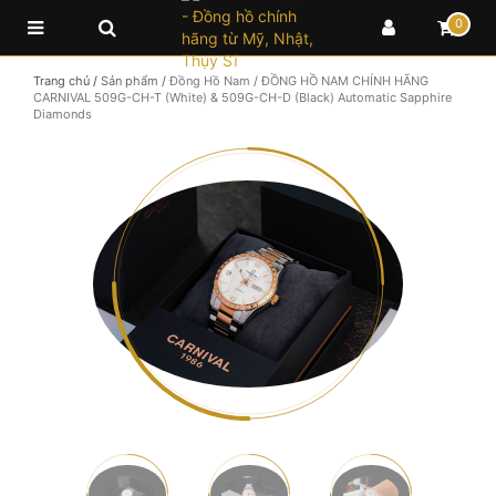
0
Trang chủ
/
Sản phẩm
/
Đồng Hồ Nam
/
ĐỒNG HỒ NAM CHÍNH HÃNG
CARNIVAL 509G-CH-T (White) & 509G-CH-D (Black) Automatic Sapphire
Diamonds