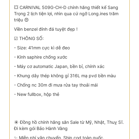
💥 CARNIVAL 509G-CH-D chính hãng thiết kế Sang
Trọng 2 lịch tiện lợi, nhìn qua cứ ngỡ Long.ines trăm
triệu 😍
Viền benzel đính đá tuyệt đẹp !
☑ THÔNG SỐ:
- Size: 41mm cực kì dễ đeo
- Kính saphire chống xước
- Máy cơ automatic Japan, bền bỉ, chính xác
- Khung dây thép không gỉ 316L mạ pvd bền màu
- Chống nc 30m đi mưa rửa tay thoải mái
- New fullbox, hộp thẻ
☀️ Đồng hồ chính hãng săn Sale từ Mỹ, Nhật, Thuỵ Sĩ.
Đi kèm gói Bảo Hành Vàng
✨ Miễn phí vận chuyển. Ship cod toàn quốc.