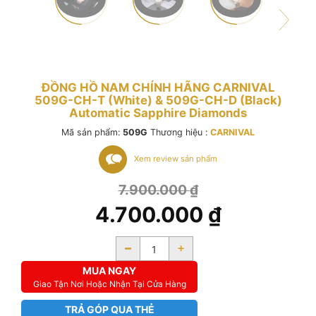
ĐỒNG HỒ NAM CHÍNH HÃNG CARNIVAL
509G-CH-T (White) & 509G-CH-D (Black)
Automatic Sapphire Diamonds
Mã sản phẩm:
509G
Thương hiệu :
CARNIVAL
Xem review sản phẩm
7.900.000
₫
4.700.000
₫
-
+
MUA NGAY
Giao Tận Nơi Hoặc Nhận Tại Cửa Hàng
TRẢ GÓP QUA THẺ