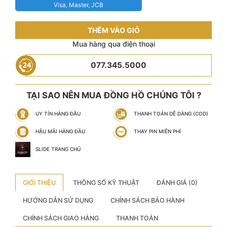
Visa, Master, JCB
THÊM VÀO GIỎ
Mua hàng qua điện thoại
077.345.5000
TẠI SAO NÊN MUA ĐỒNG HỒ CHÚNG TÔI ?
UY TÍN HÀNG ĐẦU
THANH TOÁN DỄ DÀNG (COD)
HẬU MÃI HÀNG ĐẦU
THAY PIN MIỄN PHÍ
SLIDE TRANG CHỦ
GIỚI THIỆU
THÔNG SỐ KỸ THUẬT
ĐÁNH GIÁ (0)
HƯỚNG DẪN SỬ DỤNG
CHÍNH SÁCH BẢO HÀNH
CHÍNH SÁCH GIAO HÀNG
THANH TOÁN