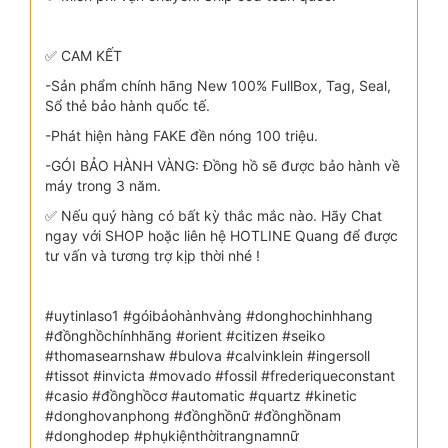
✅ CAM KẾT
-Sản phẩm chính hãng New 100% FullBox, Tag, Seal,
Sổ thẻ bảo hành quốc tế.
-Phát hiện hàng FAKE đền nóng 100 triệu.
-GÓI BẢO HÀNH VÀNG: Đồng hồ sẽ được bảo hành về
máy trong 3 năm.
✅ Nếu quý hàng có bất kỳ thắc mắc nào. Hãy Chat
ngay với SHOP hoặc liên hệ HOTLINE Quang để được
tư vấn và tương trợ kịp thời nhé !
#uytinlaso1 #góibảohànhvàng #donghochinhhang
#đồnghồchínhhãng #orient #citizen #seiko
#thomasearnshaw #bulova #calvinklein #ingersoll
#tissot #invicta #movado #fossil #frederiqueconstant
#casio #đồnghồcơ #automatic #quartz #kinetic
#donghovanphong #đồnghồnữ #đồnghồnam
#donghodep #phụkiệnthờitrangnamnữ