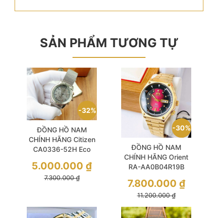
SẢN PHẨM TƯƠNG TỰ
32%
30%
ĐỒNG HỒ NAM
CHÍNH HÃNG Citizen
ĐỒNG HỒ NAM
CA0336-52H Eco
CHÍNH HÃNG Orient
Drive Grey Dial
5.000.000
₫
RA-AA0B04R19B
Chronograph Silver
Automatic Size
7.300.000
₫
Stainless Steel For
7.800.000
₫
42mm WR 5ATM
Men
11.200.000
₫