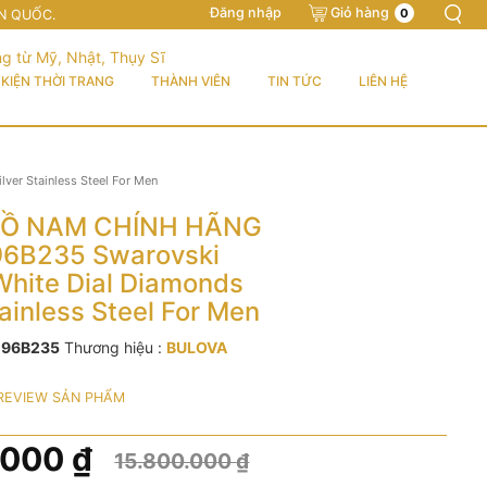
Đăng nhập
Giỏ hàng
0
N QUỐC.
KIỆN THỜI TRANG
THÀNH VIÊN
TIN TỨC
LIÊN HỆ
er Stainless Steel For Men
Ồ NAM CHÍNH HÃNG
96B235 Swarovski
White Dial Diamonds
tainless Steel For Men
:
96B235
Thương hiệu :
BULOVA
REVIEW SẢN PHẨM
.000
₫
15.800.000
₫