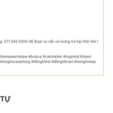
 077.345.5000 để được tư vấn và tương trợ kịp thời nhé !
omasearnshaw #bulova #calvinklein #ingersoll #tissot
etic #donghovanphong #đồnghồnữ #đồnghồnam #donghodep
 TỰ