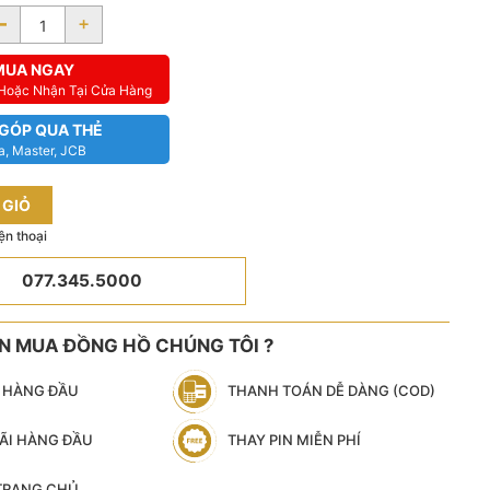
-
+
MUA NGAY
 Hoặc Nhận Tại Cửa Hàng
 GÓP QUA THẺ
a, Master, JCB
 GIỎ
ện thoại
077.345.5000
ÊN MUA ĐỒNG HỒ CHÚNG TÔI ?
N HÀNG ĐẦU
THANH TOÁN DỄ DÀNG (COD)
ÃI HÀNG ĐẦU
THAY PIN MIỄN PHÍ
 TRANG CHỦ