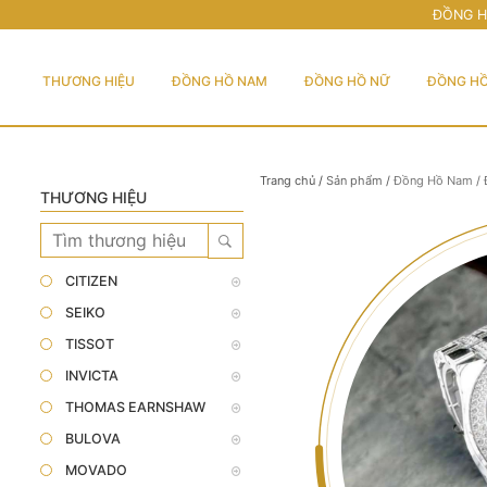
ĐỒNG H
THƯƠNG HIỆU
ĐỒNG HỒ NAM
ĐỒNG HỒ NỮ
ĐỒNG HỒ
Trang chủ
/
Sản phẩm
/
Đồng Hồ Nam
/
THƯƠNG HIỆU
CITIZEN
SEIKO
TISSOT
INVICTA
THOMAS EARNSHAW
BULOVA
MOVADO