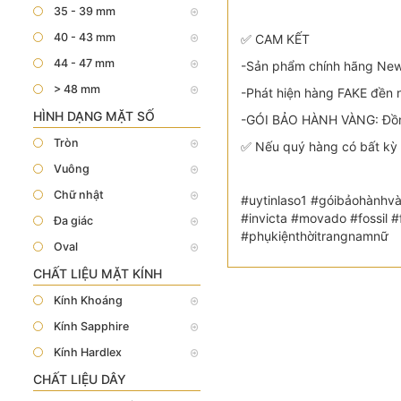
35 - 39 mm
40 - 43 mm
✅ CAM KẾT
44 - 47 mm
-Sản phẩm chính hãng New 
> 48 mm
-Phát hiện hàng FAKE đền n
HÌNH DẠNG MẶT SỐ
-GÓI BẢO HÀNH VÀNG: Đồng
Tròn
✅ Nếu quý hàng có bất kỳ 
Vuông
Chữ nhật
#uytinlaso1 #góibảohànhvà
#invicta #movado #fossil
Đa giác
#phụkiệnthờitrangnamnữ
Oval
CHẤT LIỆU MẶT KÍNH
Kính Khoáng
Kính Sapphire
Kính Hardlex
CHẤT LIỆU DÂY