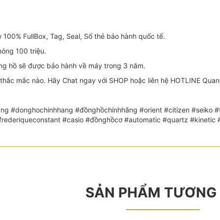
100% FullBox, Tag, Seal, Sổ thẻ bảo hành quốc tế.
óng 100 triệu.
 hồ sẽ được bảo hành về máy trong 3 năm.
thắc mắc nào. Hãy Chat ngay với SHOP hoặc liên hệ HOTLINE Quang:
ng #donghochinhhang #đồnghồchínhhãng #orient #citizen #seiko #th
 #frederiqueconstant #casio #đồnghồcơ #automatic #quartz #kin
SẢN PHẨM TƯƠNG