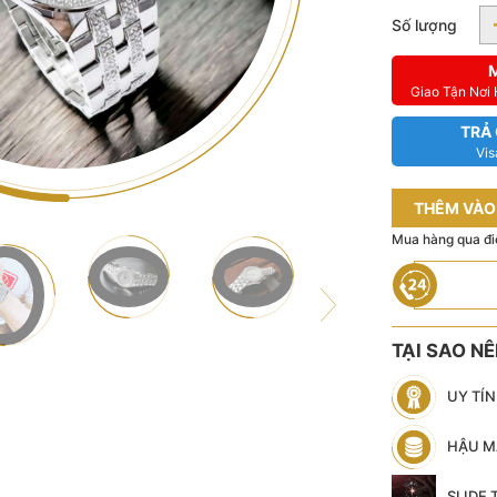
Số lượng
Giao Tận Nơi
TRẢ
Vis
THÊM VÀO
Mua hàng qua đi
TẠI SAO N
UY TÍ
HẬU M
SLIDE