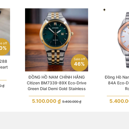
le off
0%
Sale off
A288
46%
eart
ĐỒNG HỒ NAM CHÍNH HÃNG
Đồng Hồ Na
Citizen BM7339-89X Eco-Drive
84A Eco-Dr
00
₫
Green Dial Demi Gold Stainless
R
Steel For Men
5.100.000
₫
5.400.
9.400.000
₫