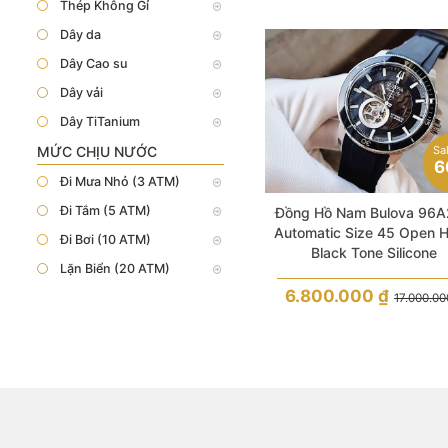
Thép Không Gỉ
Dây da
Dây Cao su
Dây vải
Dây TiTanium
MỨC CHỊU NƯỚC
Sa
6
Đi Mưa Nhỏ (3 ATM)
Đi Tắm (5 ATM)
Đồng Hồ Nam Bulova 96
Automatic Size 45 Open H
Đi Bơi (10 ATM)
Black Tone Silicone
Lặn Biển (20 ATM)
6.800.000
₫
17.000.0