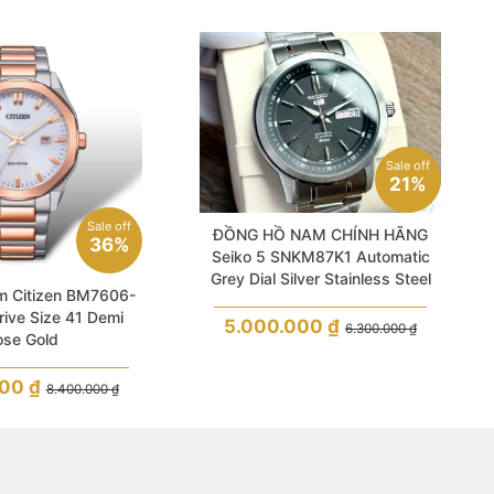
Sale off
21%
Sale off
ĐỒNG HỒ NAM CHÍNH HÃNG
36%
Seiko 5 SNKM87K1 Automatic
Grey Dial Silver Stainless Steel
m Citizen BM7606-
For Men
ive Size 41 Demi
5.000.000
₫
6.300.000
₫
ose Gold
000
₫
8.400.000
₫