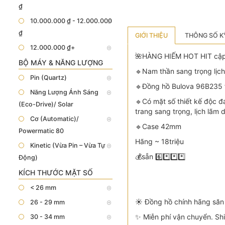
₫
10.000.000 ₫ - 12.000.000
₫
GIỚI THIỆU
THÔNG SỐ K
12.000.000 ₫+
🌺HÀNG HIẾM HOT HIT cập 
BỘ MÁY & NĂNG LƯỢNG
🔹Nam thần sang trọng lịch
Pin (Quartz)
🔹Đồng hồ Bulova 96B235 f
Năng Lượng Ánh Sáng
🔹Có mặt số thiết kế độc đá
(Eco-Drive)/ Solar
trang sang trọng, lịch lãm
Cơ (Automatic)/
🔹Case 42mm
Powermatic 80
Hãng ~ 18triệu
Kinetic (Vừa Pin – Vừa Tự
💰sẵn 6️⃣*️⃣*️⃣*️⃣
Động)
KÍCH THƯỚC MẶT SỐ
< 26 mm
☀️ Đồng hồ chính hãng săn 
26 - 29 mm
✨ Miễn phí vận chuyển. Sh
30 - 34 mm