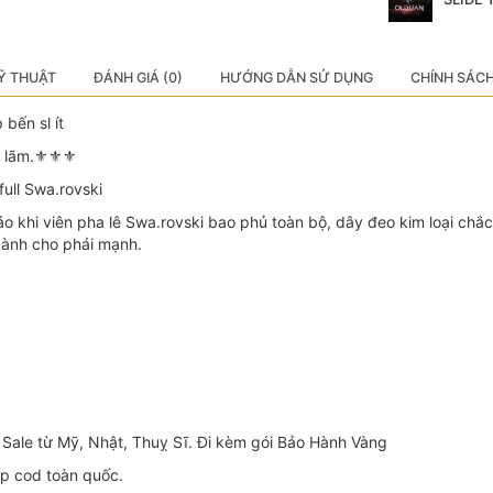
Ỹ THUẬT
ĐÁNH GIÁ (0)
HƯỚNG DẪN SỬ DỤNG
CHÍNH SÁC
bến sl ít
 lãm.⚜️⚜️⚜️
ull Swa.rovski
o khi viên pha lê Swa.rovski bao phủ toàn bộ, dây đeo kim loại chắc c
 dành cho phái mạnh.
Sale từ Mỹ, Nhật, Thuỵ Sĩ. Đi kèm gói Bảo Hành Vàng
ip cod toàn quốc.