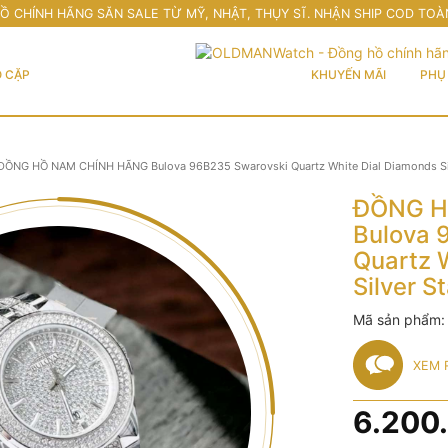
Ồ CHÍNH HÃNG SĂN SALE TỪ MỸ, NHẬT, THỤY SĨ. NHẬN SHIP COD TOÀ
 CẶP
KHUYẾN MÃI
PHỤ 
ĐỒNG HỒ NAM CHÍNH HÃNG Bulova 96B235 Swarovski Quartz White Dial Diamonds Silv
ĐỒNG H
Bulova 
Quartz 
Silver S
Mã sản phẩm
XEM 
6.200