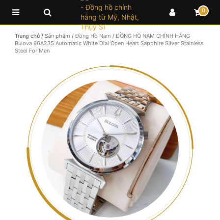
0
Trang chủ
/
Sản phẩm
/
Đồng Hồ Nam
/
ĐỒNG HỒ NAM CHÍNH HÃNG
Bulova 96A235 Automatic White Dial Open Heart Sapphire Silver Stainless
Steel For Men