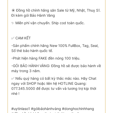
☀️ Đồng hồ chính hãng săn Sale từ Mỹ, Nhật, Thuỵ Sĩ.
Đi kèm gói Bảo Hành Vàng
✨ Miễn phí vận chuyển. Ship cod toàn quốc.
✅ CAM KẾT
-Sản phẩm chính hãng New 100% FullBox, Tag, Seal,
Sổ thẻ bảo hành quốc tế.
-Phát hiện hàng FAKE đền nóng 100 triệu.
-GÓI BẢO HÀNH VÀNG: Đồng hồ sẽ được bảo hành về
máy trong 3 năm.
✅ Nếu quý hàng có bất kỳ thắc mắc nào. Hãy Chat
ngay với SHOP hoặc liên hệ HOTLINE Quang:
077.345.5000 để được tư vấn và tương trợ kịp thời
nhé !
#uytinlaso1 #góibảohànhvàng #donghochinhhang