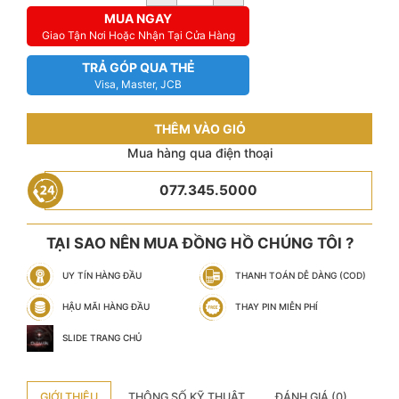
MUA NGAY
Giao Tận Nơi Hoặc Nhận Tại Cửa Hàng
TRẢ GÓP QUA THẺ
Visa, Master, JCB
THÊM VÀO GIỎ
Mua hàng qua điện thoại
077.345.5000
TẠI SAO NÊN MUA ĐỒNG HỒ CHÚNG TÔI ?
UY TÍN HÀNG ĐẦU
THANH TOÁN DỄ DÀNG (COD)
HẬU MÃI HÀNG ĐẦU
THAY PIN MIỄN PHÍ
SLIDE TRANG CHỦ
GIỚI THIỆU
THÔNG SỐ KỸ THUẬT
ĐÁNH GIÁ (0)