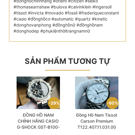
#đồnghồchínhhãng #orient #citizen #seiko
#thomasearnshaw #bulova #calvinklein #ingersoll
#tissot #invicta #movado #fossil #frederiqueconstant
#casio #đồnghồcơ #automatic #quartz #kinetic
#donghovanphong #đồnghồnữ #đồnghồnam
#donghodep #phụkiệnthờitrangnamnữ
SẢN PHẨM TƯƠNG TỰ
29%
60%
ĐỒNG HỒ NAM
Đồng Hồ Nam Tissot
CHÍNH HÃNG CASIO
Carson Premium
G-SHOCK GST-B100-
T122.407.11.031.00
1A Tough Solar Black
Powermatic 80 Size