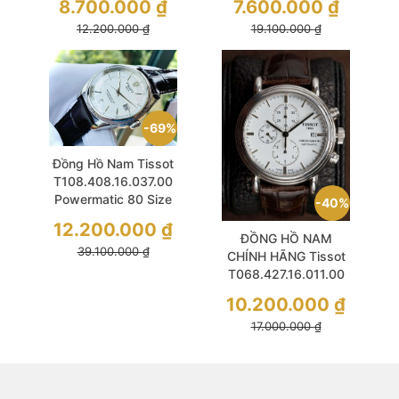
8.700.000
₫
7.600.000
₫
Dial & Silicone Strap
40 White Like New
12.200.000
₫
19.100.000
₫
For Men
69%
Đồng Hồ Nam Tissot
T108.408.16.037.00
Powermatic 80 Size
40%
39 Ballade White
12.200.000
₫
Chronometer
ĐỒNG HỒ NAM
39.100.000
₫
CHÍNH HÃNG Tissot
T068.427.16.011.00
Automatic Carson
10.200.000
₫
Chronograph White
17.000.000
₫
Dial Sapphire Brown
Leather For Men