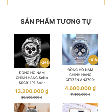
SẢN PHẨM TƯƠNG TỰ
61%
36%
ĐỒNG HỒ NAM
ĐỒNG HỒ NAM
CHÍNH HÃNG
CHÍNH HÃNG Seiko
CITIZEN AN3700-
SSC911P1 Solar
54E Quartz Tsuno
4.600.000
₫
Prospex Speedtimer
Size 38mm
13.200.000
₫
Chronograph White
11.800.000
₫
20.500.000
₫
Dial Silver Stainless
Steel For Men