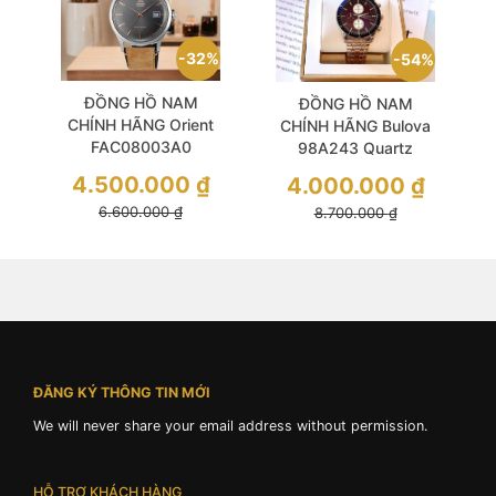
32%
54%
ĐỒNG HỒ NAM
ĐỒNG HỒ NAM
CHÍNH HÃNG Orient
CHÍNH HÃNG Bulova
FAC08003A0
98A243 Quartz
Automatic Bambino
Chronograph Mens
4.500.000
₫
4.000.000
₫
Grey Dial Brown
Classic Silver
6.600.000
₫
Leather For Men
8.700.000
₫
Stainless Steel
Sunburst
ĐĂNG KÝ THÔNG TIN MỚI
We will never share your email address without permission.
HỖ TRỢ KHÁCH HÀNG