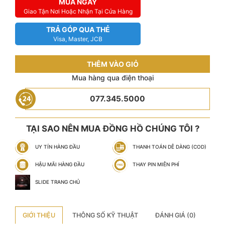
MUA NGAY
Giao Tận Nơi Hoặc Nhận Tại Cửa Hàng
TRẢ GÓP QUA THẺ
Visa, Master, JCB
THÊM VÀO GIỎ
Mua hàng qua điện thoại
077.345.5000
TẠI SAO NÊN MUA ĐỒNG HỒ CHÚNG TÔI ?
UY TÍN HÀNG ĐẦU
THANH TOÁN DỄ DÀNG (COD)
HẬU MÃI HÀNG ĐẦU
THAY PIN MIỄN PHÍ
SLIDE TRANG CHỦ
GIỚI THIỆU
THÔNG SỐ KỸ THUẬT
ĐÁNH GIÁ (0)