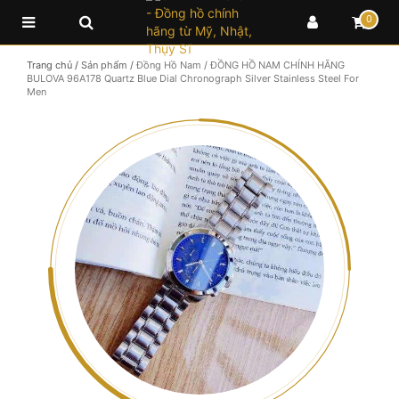
0
Trang chủ
/
Sản phẩm
/
Đồng Hồ Nam
/
ĐỒNG HỒ NAM CHÍNH HÃNG
BULOVA 96A178 Quartz Blue Dial Chronograph Silver Stainless Steel For
Men