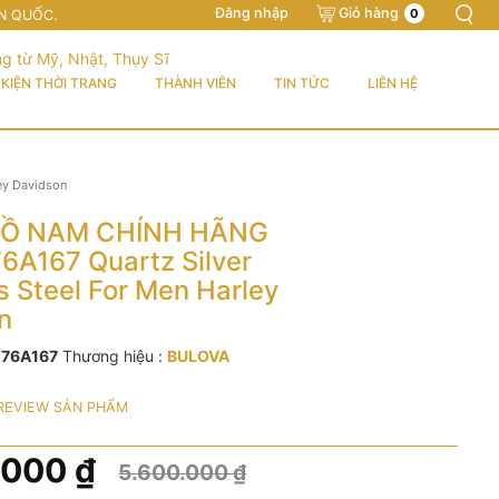
Đăng nhập
Giỏ hàng
0
N QUỐC.
KIỆN THỜI TRANG
THÀNH VIÊN
TIN TỨC
LIÊN HỆ
ey Davidson
Ồ NAM CHÍNH HÃNG
76A167 Quartz Silver
s Steel For Men Harley
n
:
76A167
Thương hiệu :
BULOVA
REVIEW SẢN PHẨM
.000
₫
5.600.000
₫