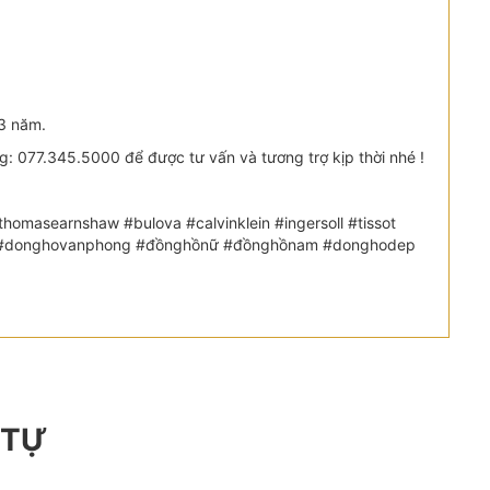
3 năm.
 077.345.5000 để được tư vấn và tương trợ kịp thời nhé !
omasearnshaw #bulova #calvinklein #ingersoll #tissot
etic #donghovanphong #đồnghồnữ #đồnghồnam #donghodep
 TỰ