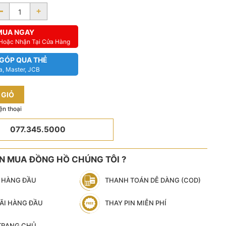
-
+
MUA NGAY
 Hoặc Nhận Tại Cửa Hàng
 GÓP QUA THẺ
a, Master, JCB
 GIỎ
ện thoại
077.345.5000
ÊN MUA ĐỒNG HỒ CHÚNG TÔI ?
N HÀNG ĐẦU
THANH TOÁN DỄ DÀNG (COD)
ÃI HÀNG ĐẦU
THAY PIN MIỄN PHÍ
 TRANG CHỦ