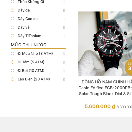
Thép Không Gỉ
Dây da
Dây Cao su
Dây vải
Dây TiTanium
MỨC CHỊU NƯỚC
Đi Mưa Nhỏ (3 ATM)
Đi Tắm (5 ATM)
Sa
3
Đi Bơi (10 ATM)
Lặn Biển (20 ATM)
ĐỒNG HỒ NAM CHÍNH H
Casio Edifice ECB-2000PB
Solar Tough Black Dial & Si
Strap For Men
5.600.000
₫
8.300.00