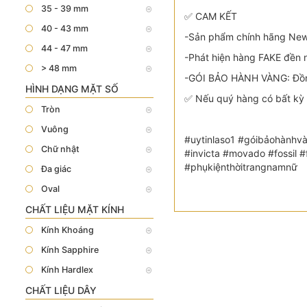
35 - 39 mm
✅ CAM KẾT
40 - 43 mm
-Sản phẩm chính hãng New 
44 - 47 mm
-Phát hiện hàng FAKE đền n
> 48 mm
-GÓI BẢO HÀNH VÀNG: Đồn
HÌNH DẠNG MẶT SỐ
✅ Nếu quý hàng có bất kỳ 
Tròn
Vuông
#uytinlaso1 #góibảohànhvà
Chữ nhật
#invicta #movado #fossil
#phụkiệnthờitrangnamnữ
Đa giác
Oval
CHẤT LIỆU MẶT KÍNH
Kính Khoáng
Kính Sapphire
Kính Hardlex
CHẤT LIỆU DÂY