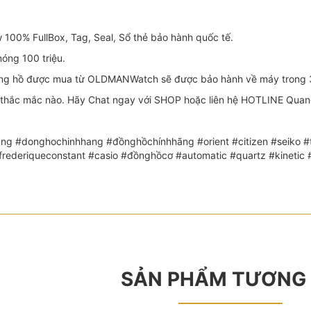
100% FullBox, Tag, Seal, Sổ thẻ bảo hành quốc tế.
óng 100 triệu.
g hồ được mua từ OLDMANWatch sẽ được bảo hành về máy trong 
thắc mắc nào. Hãy Chat ngay với SHOP hoặc liên hệ HOTLINE Quang:
ng #donghochinhhang #đồnghồchínhhãng #orient #citizen #seiko #th
 #frederiqueconstant #casio #đồnghồcơ #automatic #quartz #kin
SẢN PHẨM TƯƠNG