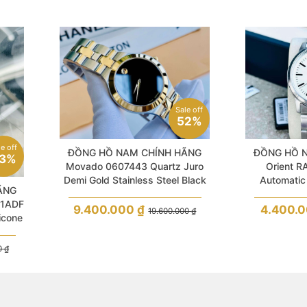
Sale off
52%
le off
ĐỒNG HỒ NAM CHÍNH HÃNG
ĐỒNG HỒ 
3%
Movado 0607443 Quartz Juro
Orient 
Demi Gold Stainless Steel Black
Automatic 
ÃNG
Dial Sapphire
Stainles
-1ADF
9.400.000
₫
4.400.
19.600.000
₫
licone
0
₫