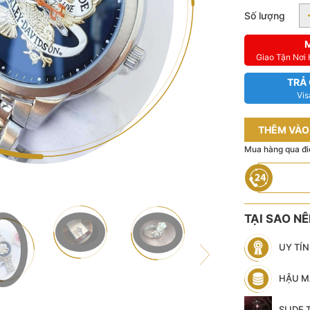
Số lượng
Giao Tận Nơi
TRẢ
Vis
THÊM VÀO
Mua hàng qua đi
TẠI SAO N
UY TÍ
HẬU M
SLIDE