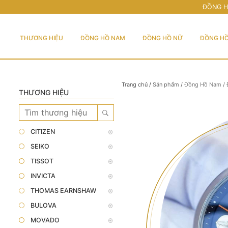
ĐỒNG H
THƯƠNG HIỆU
ĐỒNG HỒ NAM
ĐỒNG HỒ NỮ
ĐỒNG HỒ
Trang chủ
/
Sản phẩm
/
Đồng Hồ Nam
/
THƯƠNG HIỆU
CITIZEN
SEIKO
TISSOT
INVICTA
THOMAS EARNSHAW
BULOVA
MOVADO