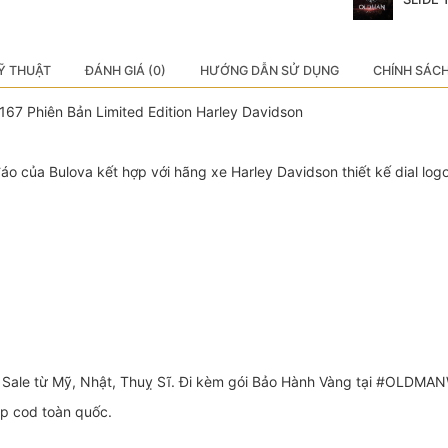
Ỹ THUẬT
ĐÁNH GIÁ (0)
HƯỚNG DẪN SỬ DỤNG
CHÍNH SÁC
167 Phiên Bản Limited Edition Harley Davidson
áo của Bulova kết hợp với hãng xe Harley Davidson thiết kế dial lo
 Sale từ Mỹ, Nhật, Thuỵ Sĩ. Đi kèm gói Bảo Hành Vàng tại #OLDMA
ip cod toàn quốc.