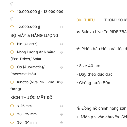
₫
10.000.000 ₫ - 12.000.000
₫
GIỚI THIỆU
THÔNG SỐ K
12.000.000 ₫+
🔥 Bulova Live To RIDE 76A
BỘ MÁY & NĂNG LƯỢNG
Pin (Quartz)
🌟 Phiên bản hiếm và độc đ
Năng Lượng Ánh Sáng
(Eco-Drive)/ Solar
- Size 40mm
Cơ (Automatic)/
Powermatic 80
- Dây thép đúc đặc
Kinetic (Vừa Pin – Vừa Tự
- Chống nước 50m
Động)
KÍCH THƯỚC MẶT SỐ
< 26 mm
☀️ Đồng hồ chính hãng săn
26 - 29 mm
✨ Miễn phí vận chuyển. Sh
30 - 34 mm