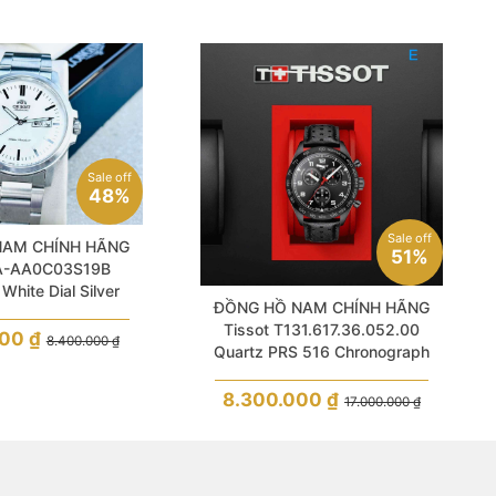
Sale off
48%
Sale off
NAM CHÍNH HÃNG
51%
RA-AA0C03S19B
White Dial Silver
ĐỒNG HỒ NAM CHÍNH HÃNG
s Steel For Men
Tissot T131.617.36.052.00
000
₫
8.400.000
₫
Quartz PRS 516 Chronograph
Black Dial & Leather Sapphire For
Men
8.300.000
₫
17.000.000
₫