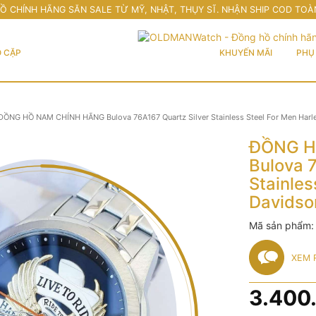
Ồ CHÍNH HÃNG SĂN SALE TỪ MỸ, NHẬT, THỤY SĨ. NHẬN SHIP COD TOÀ
 CẶP
KHUYẾN MÃI
PHỤ 
ĐỒNG HỒ NAM CHÍNH HÃNG Bulova 76A167 Quartz Silver Stainless Steel For Men Harl
ĐỒNG H
Bulova 
Stainles
Davidso
Mã sản phẩm
XEM 
3.400