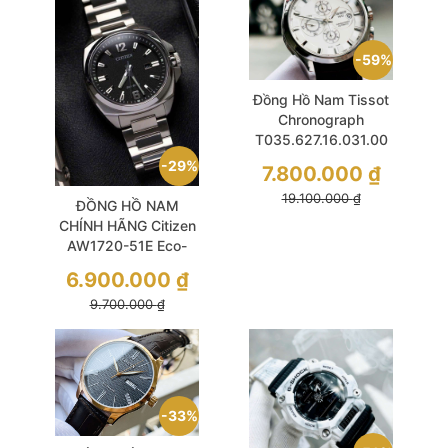
59%
Đồng Hồ Nam Tissot
Chronograph
T035.627.16.031.00
Automatic Size 43
29%
7.800.000
₫
White Sapphire Dial
19.100.000
₫
Like New
ĐỒNG HỒ NAM
CHÍNH HÃNG Citizen
AW1720-51E Eco-
Drive Black Dial
6.900.000
₫
Sapphire Silver
9.700.000
₫
Stainless Steel For
Men
33%