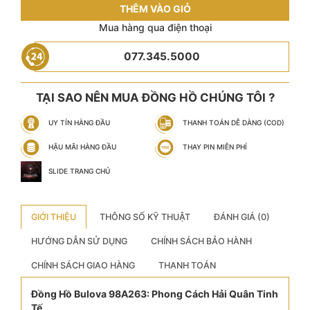
THÊM VÀO GIỎ
Mua hàng qua điện thoại
077.345.5000
TẠI SAO NÊN MUA ĐỒNG HỒ CHÚNG TÔI ?
UY TÍN HÀNG ĐẦU
THANH TOÁN DỄ DÀNG (COD)
HẬU MÃI HÀNG ĐẦU
THAY PIN MIỄN PHÍ
SLIDE TRANG CHỦ
GIỚI THIỆU
THÔNG SỐ KỸ THUẬT
ĐÁNH GIÁ (0)
HƯỚNG DẪN SỬ DỤNG
CHÍNH SÁCH BẢO HÀNH
CHÍNH SÁCH GIAO HÀNG
THANH TOÁN
Đồng Hồ Bulova 98A263: Phong Cách Hải Quân Tinh
Tế