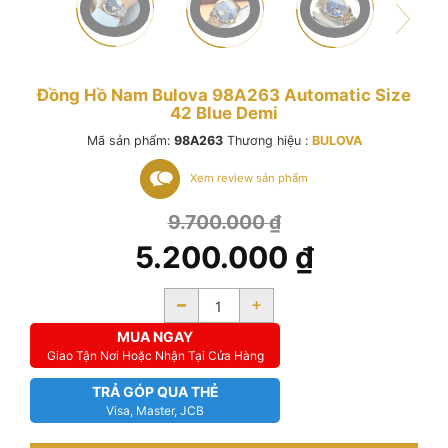
Đồng Hồ Nam Bulova 98A263 Automatic Size
42 Blue Demi
Mã sản phẩm:
98A263
Thương hiệu :
BULOVA
Xem review sản phẩm
9.700.000
₫
5.200.000
₫
-
+
MUA NGAY
Giao Tận Nơi Hoặc Nhận Tại Cửa Hàng
TRẢ GÓP QUA THẺ
Visa, Master, JCB