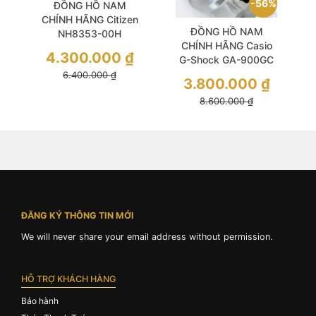
56%
ĐỒNG HỒ NAM
CHÍNH HÃNG Citizen
ĐỒNG HỒ NAM
NH8353-00H
CHÍNH HÃNG Casio
Automatic Size 40
4.300.000
₫
G-Shock GA-900GC
Black Dial Brown
Quartz Black Dial
6.400.000
₫
Leather
3.800.000
₫
White Case & Silicone
8.600.000
₫
Strap For Men
ĐĂNG KÝ THÔNG TIN MỚI
We will never share your email address without permission.
HỖ TRỢ KHÁCH HÀNG
Bảo hành