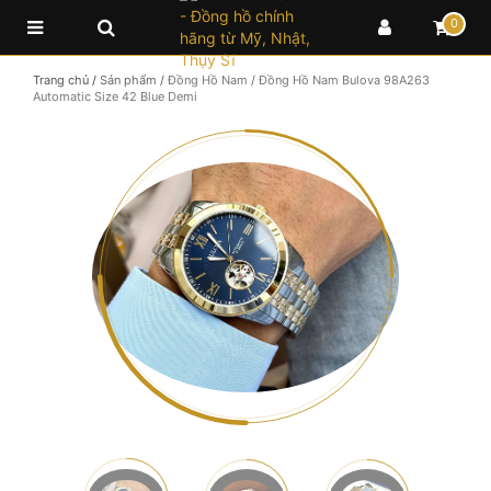
0
Trang chủ
/
Sản phẩm
/
Đồng Hồ Nam
/
Đồng Hồ Nam Bulova 98A263
Automatic Size 42 Blue Demi