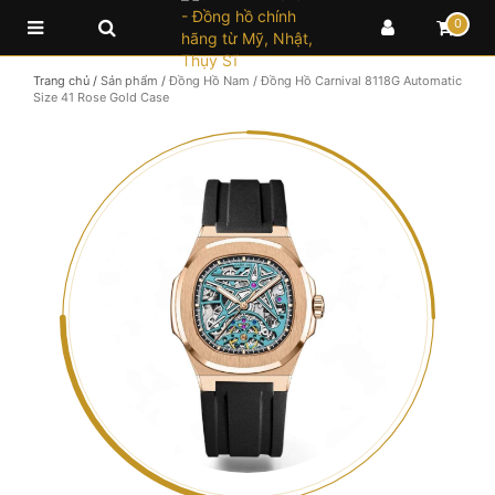
0
Trang chủ
/
Sản phẩm
/
Đồng Hồ Nam
/
Đồng Hồ Carnival 8118G Automatic
Size 41 Rose Gold Case