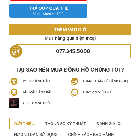
TRẢ GÓP QUA THẺ
Visa, Master, JCB
THÊM VÀO GIỎ
Mua hàng qua điện thoại
077.345.5000
TẠI SAO NÊN MUA ĐỒNG HỒ CHÚNG TÔI ?
UY TÍN HÀNG ĐẦU
THANH TOÁN DỄ DÀNG (COD)
HẬU MÃI HÀNG ĐẦU
THAY PIN MIỄN PHÍ
SLIDE TRANG CHỦ
GIỚI THIỆU
THÔNG SỐ KỸ THUẬT
ĐÁNH GIÁ (0)
HƯỚNG DẪN SỬ DỤNG
CHÍNH SÁCH BẢO HÀNH