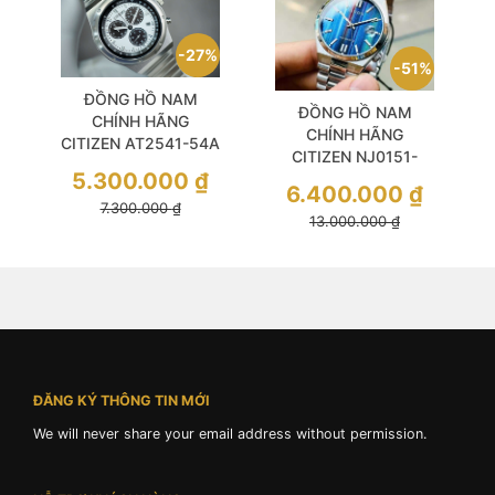
27%
51%
ĐỒNG HỒ NAM
ĐỒNG HỒ NAM
CHÍNH HÃNG
CHÍNH HÃNG
CITIZEN AT2541-54A
CITIZEN NJ0151-
Eco Drive Record
5.300.000
₫
53W Automatic
Label 1984
6.400.000
₫
Tsuyosa 2024
7.300.000
₫
Chronograph Silver
13.000.000
₫
Limited Blue Dial
Stainless Steel For
Sapphire Silver
Men
Stainless Steel
ĐĂNG KÝ THÔNG TIN MỚI
We will never share your email address without permission.