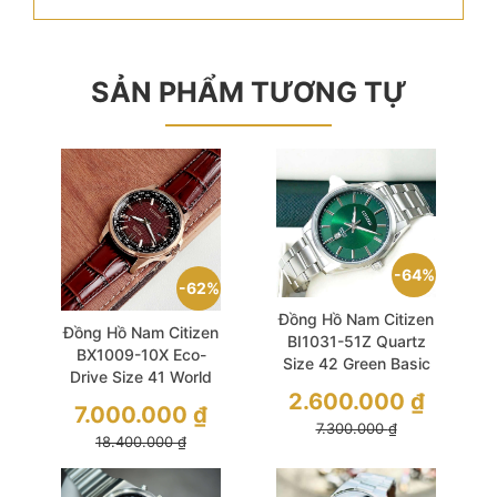
SẢN PHẨM TƯƠNG TỰ
64%
62%
Đồng Hồ Nam Citizen
Đồng Hồ Nam Citizen
BI1031-51Z Quartz
BX1009-10X Eco-
Size 42 Green Basic
Drive Size 41 World
2.600.000
₫
Time Red Tone
7.000.000
₫
7.300.000
₫
18.400.000
₫